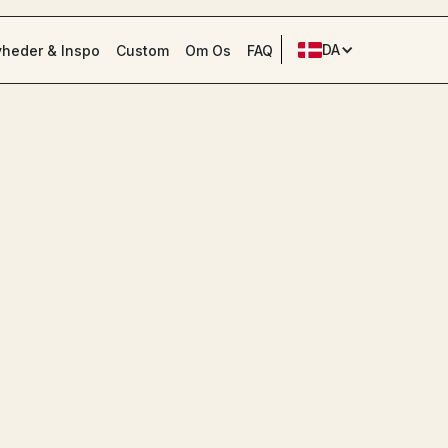
DA
heder & Inspo
Custom
Om Os
FAQ
Event
Eventvog
LE
EV