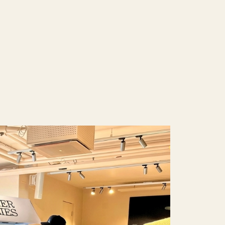
Kort sagt: H
„rigtigt“ og
eventvogn e
Dimensione
Længde 13
Bredde 95
Højde 210
CM
L