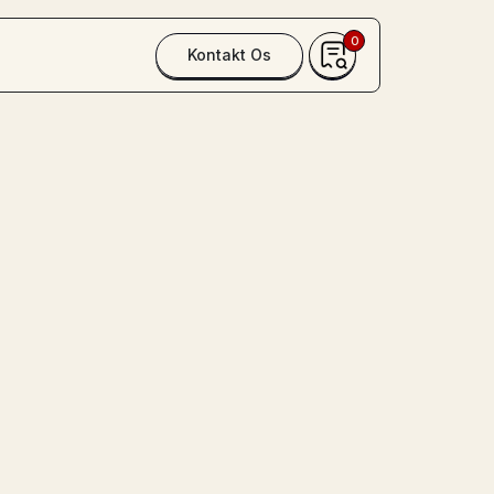
0
Kontakt Os
vogn Rund
n Rund model
J EN
ENTVOGN