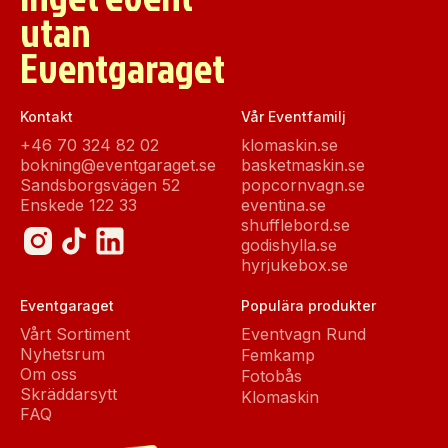
utan
Eventgaraget
Kontakt
Vår Eventfamilj
+46 70 324 82 02
klomaskin.se
bokning@eventgaraget.se
basketmaskin.se
Sandsborgsvägen 52
popcornvagn.se
Enskede 122 33
eventina.se
shufflebord.se
godishylla.se
hyrjukebox.se
Eventgaraget
Populära produkter
Vårt Sortiment
Eventvagn Rund
Nyhetsrum
Femkamp
Om oss
Fotobås
Skräddarsytt
Klomaskin
FAQ