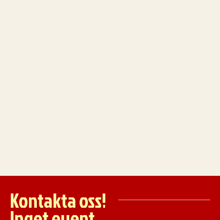
*vi har även mindre hyllor, kontakta oss för mer info.
-
+
Lägg Till
Vårt Sortiment
Kontakta oss!
Inget event