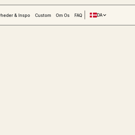
DA
heder & Inspo
Custom
Om Os
FAQ
Cut-
Indstil 7
præmien 
Test dine r
glasdørene 
sekunder, o
præcis ved 
falder ned
nappe en p