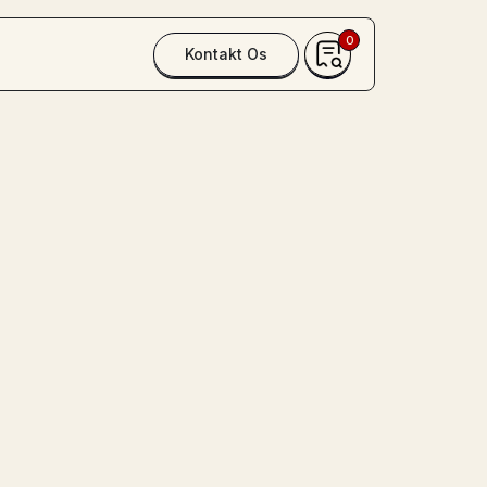
0
Kontakt Os
præmiemaskine
,00 sekunder, så klippes båndet, og
vindes
eaktioner med denne maskine! Bag
hænger en valgfri præmie. Maskinen tæller
g lykkes det dig at trykke på knappen
7,00 sekunder, klippes et reb, og præmien
. Udfordr hinanden og se, om nogen kan
ræmie.