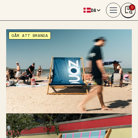
0
DA
GÅR ATT BRANDA