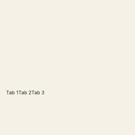
Tab 1
Tab 2
Tab 3
Gigantisk strandstol
Hvorfor sole sig alene?