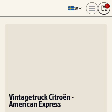
0
SV
Vintagetruck Citroën -
American Express