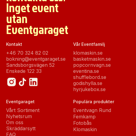
Inget event
utan
Eventgaraget
Kontakt
Vår Eventfamilj
+46 70 324 82 02
klomaskin.se
bokning@eventgaraget.se
basketmaskin.se
Sandsborgsvägen 52
popcornvagn.se
Enskede 122 33
eventina.se
shufflebord.se
godishylla.se
hyrjukebox.se
Eventgaraget
Populära produkter
Vårt Sortiment
Eventvagn Rund
Nyhetsrum
Femkamp
Om oss
Fotobås
Skräddarsytt
Klomaskin
FAQ