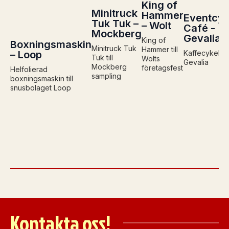
King of
Minitruck
Hammer
Eventcyk
Tuk Tuk –
– Wolt
Café -
Mockberg
Gevalia
King of
Boxningsmaskin
Minitruck Tuk
Hammer till
– Loop
Kaffecykel 
Tuk till
Wolts
Gevalia
Mockberg
företagsfest
Helfolierad
sampling
boxningsmaskin till
snusbolaget Loop
Kontakta oss!