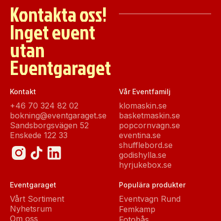
Kontakta oss!
Inget event
utan
Eventgaraget
Kontakt
Vår Eventfamilj
+46 70 324 82 02
klomaskin.se
bokning@eventgaraget.se
basketmaskin.se
Sandsborgsvägen 52
popcornvagn.se
Enskede 122 33
eventina.se
shufflebord.se
godishylla.se
hyrjukebox.se
Eventgaraget
Populära produkter
Vårt Sortiment
Eventvagn Rund
Nyhetsrum
Femkamp
Om oss
Fotobås