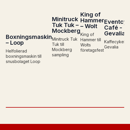
King of
Minitruck
Hammer
Eventcyk
Tuk Tuk –
– Wolt
Café -
Mockberg
Gevalia
King of
Boxningsmaskin
Minitruck Tuk
Hammer till
– Loop
Kaffecykel 
Tuk till
Wolts
Gevalia
Mockberg
företagsfest
Helfolierad
sampling
boxningsmaskin till
snusbolaget Loop