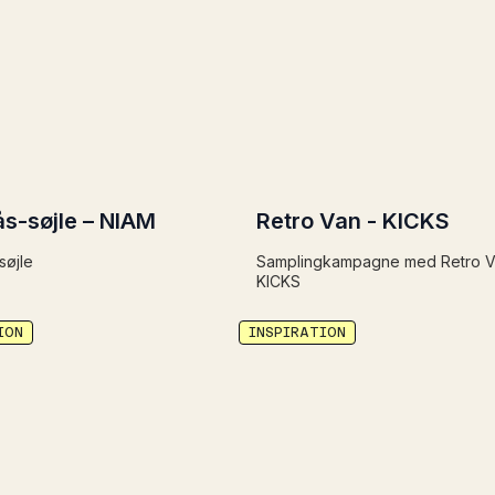
ås-søjle – NIAM
Retro Van - KICKS
søjle
Samplingkampagne med Retro V
KICKS
ION
INSPIRATION