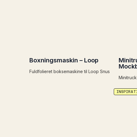
Boxningsmaskin – Loop
Minitr
Mock
Fuldfolieret boksemaskine til Loop Snus
Minitruc
INSPIRAT