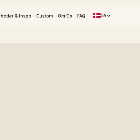
DA
heder & Inspo
Custom
Om Os
FAQ