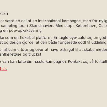
Klein
il at være en del af en international kampagne, men for nyl
ve sampling tour i Skandinavien. Med stop i København, Os
og en pop-up-aktivering.
yrke som en fleksibel platform. En ægte eye-catcher, en god s
et og design gjorde, at den både fungerede godt til uddeli
del af denne tour og over at have bidraget til at skabe mø
ntkøretøjer og trucks!
 van kan løfte din næste kampagne? Kontakt os, så fortæll
her.