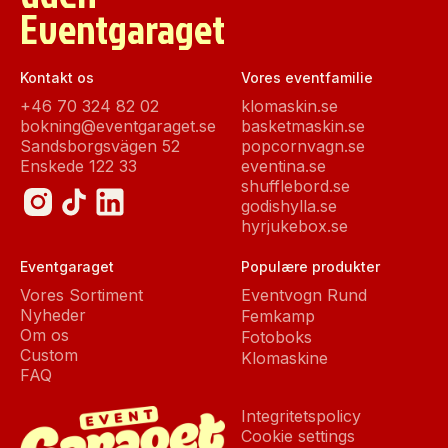
Eventgaraget
Kontakt os
Vores eventfamilie
+46 70 324 82 02
klomaskin.se
bokning@eventgaraget.se
basketmaskin.se
Sandsborgsvägen 52
popcornvagn.se
Enskede 122 33
eventina.se
shufflebord.se
godishylla.se
hyrjukebox.se
Eventgaraget
Populære produkter
Vores Sortiment
Eventvogn Rund
Nyheder
Femkamp
Om os
Fotoboks
Custom
Klomaskine
FAQ
Integritetspolicy
Cookie settings