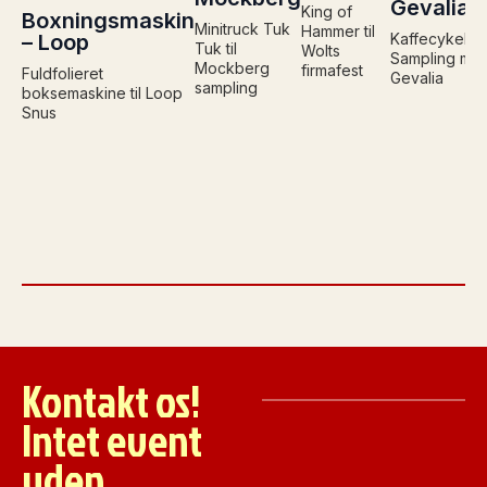
Gevalia
King of
Boxningsmaskin
Minitruck Tuk
Hammer til
– Loop
Kaffecykel
Tuk til
Wolts
Sampling me
Mockberg
firmafest
Fuldfolieret
Gevalia
sampling
boksemaskine til Loop
Snus
Kontakt os!
Intet event
uden