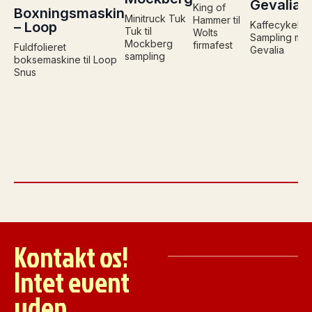
Gevalia
King of
Boxningsmaskin
Minitruck Tuk
Hammer til
– Loop
Kaffecykel
Tuk til
Wolts
Sampling me
Mockberg
firmafest
Fuldfolieret
Gevalia
sampling
boksemaskine til Loop
Snus
Kontakt os!
Intet event
uden