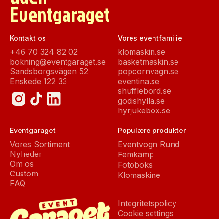
Eventgaraget
Kontakt os
Vores eventfamilie
+46 70 324 82 02
klomaskin.se
bokning@eventgaraget.se
basketmaskin.se
Sandsborgsvägen 52
popcornvagn.se
Enskede 122 33
eventina.se
shufflebord.se
godishylla.se
hyrjukebox.se
Eventgaraget
Populære produkter
Vores Sortiment
Eventvogn Rund
Nyheder
Femkamp
Om os
Fotoboks
Custom
Klomaskine
FAQ
Integritetspolicy
Cookie settings