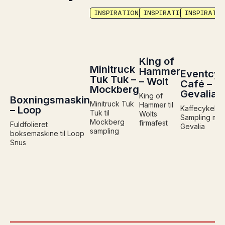
INSPIRATION
INSPIRATION
INSPIRATIO
King of
Minitruck
Hammer
Eventcyk
Tuk Tuk –
– Wolt
Café –
Mockberg
Gevalia
King of
Boxningsmaskin
Minitruck Tuk
Hammer til
– Loop
Kaffecykel
Tuk til
Wolts
Sampling me
Mockberg
firmafest
Fuldfolieret
Gevalia
sampling
boksemaskine til Loop
Snus