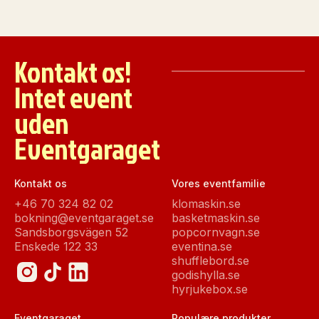
Kontakt os!
Intet event
uden
Eventgaraget
Kontakt os
Vores eventfamilie
+46 70 324 82 02
klomaskin.se
bokning@eventgaraget.se
basketmaskin.se
Sandsborgsvägen 52
popcornvagn.se
Enskede 122 33
eventina.se
shufflebord.se
godishylla.se
hyrjukebox.se
Eventgaraget
Populære produkter