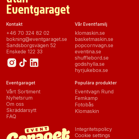
Eventgaraget
Kontakt
Vår Eventfamilj
+46 70 324 82 02
klomaskin.se
bokning@eventgaraget.se
basketmaskin.se
Sandsborgsvägen 52
popcornvagn.se
Enskede 122 33
eventina.se
shufflebord.se
godishylla.se
hyrjukebox.se
Eventgaraget
Populära produkter
Vårt Sortiment
Eventvagn Rund
Nyhetsrum
Femkamp
Om oss
Fotobås
Skräddarsytt
Klomaskin
FAQ
Integritetspolicy
Cookie settings