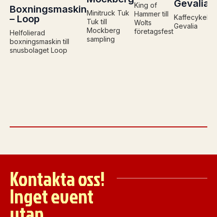
Gevalia
King of
Boxningsmaskin
Minitruck Tuk
Hammer till
– Loop
Kaffecykel 
Tuk till
Wolts
Gevalia
Mockberg
företagsfest
Helfolierad
sampling
boxningsmaskin till
snusbolaget Loop
Kontakta oss!
Inget event
utan